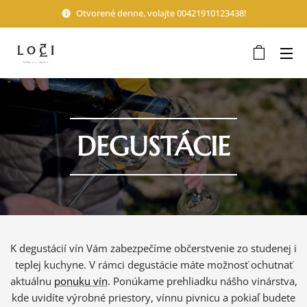
Otvorené denne, volajte 00421910123438!
DEGUSTÁCIE
K degustácií vín Vám zabezpečíme občerstvenie zo studenej i
teplej kuchyne. V rámci degustácie máte možnosť ochutnať
aktuálnu
ponuku vín
. Ponúkame prehliadku nášho vinárstva,
kde uvidíte výrobné priestory, vínnu pivnicu a pokiaľ budete