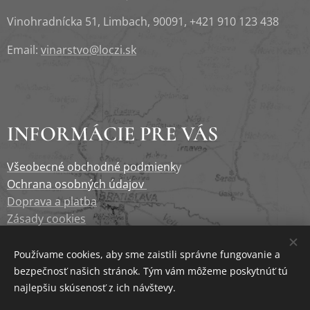
Vinohradnícka 51, Limbach, 90091, +421 910 123 438
Email:
vinarstvo@loczi.sk
INFORMÁCIE PRE VÁS
Všeobecné obchodné podmienk
y
Ochrana osobných údajov
Doprava a platba
Zásady cookies
Newsletter
Používame cookies, aby sme zaistili správne fungovanie a
bezpečnosť našich stránok. Tým vám môžeme poskytnúť tú
najlepšiu skúsenosť z ich návštevy.