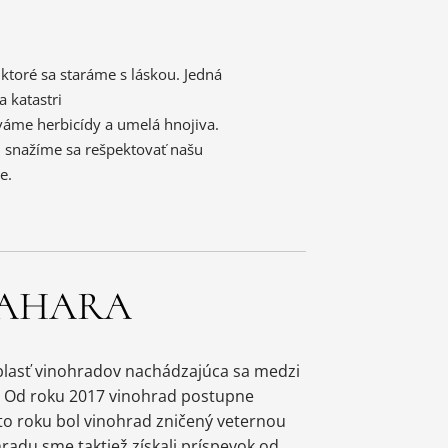
ktoré sa staráme s láskou. Jedná
 katastri
váme herbicídy a umelá hnojiva.
 snažíme sa rešpektovať našu
e.
AHARA
oblasť vinohradov nachádzajúca sa medzi
. Od roku 2017 vinohrad postupne
o roku bol vinohrad zničený veternou
radu sme taktiež získali príspevok od