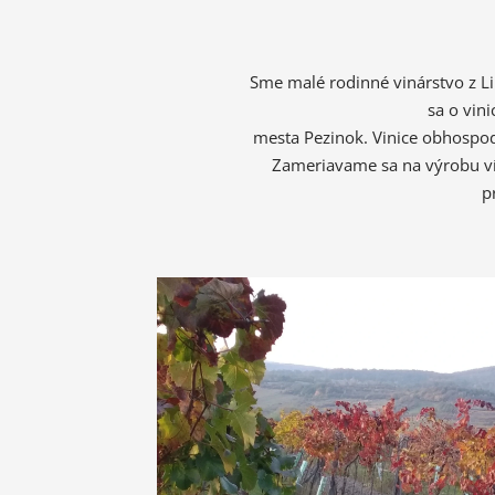
Sme malé rodinné vinárstvo z L
sa o vini
mesta Pezinok. Vinice obhospo
Zameriavame sa na výrobu
v
p