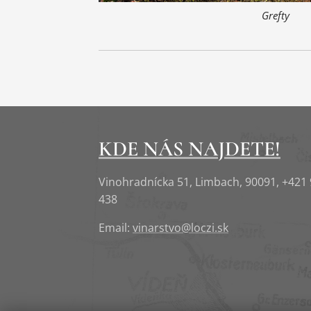
Grefty
KDE NÁS NAJDETE!
Vinohradnícka 51, Limbach, 90091, +421
438
Email:
vinarstvo@loczi.sk