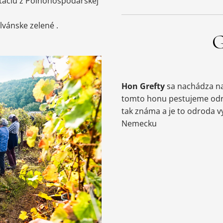
otáciu z Poľnohospodárskej
vánske zelené .
Hon Grefty
sa nachádza n
tomto honu pestujeme odro
tak známa a je to odroda v
Nemecku