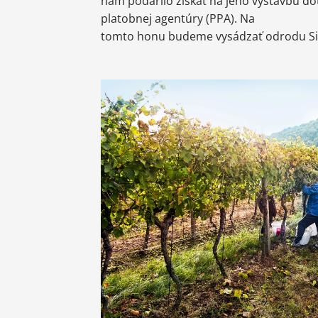
nám podarilo získať na jeho výstavbu d
platobnej agentúry (PPA). Na
tomto honu budeme vysádzať odrodu Sil