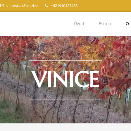
vinarstvo@loczi.sk
+421910123438
Úvod
Eshop
O 
VINICE