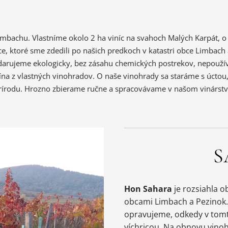
imbachu. Vlastníme okolo 2 ha viníc na
svahoch Malých Karpát, o 
ce,
ktoré sme zdedili po našich predkoch v katastri obce Limbach a
darujeme ekologicky, bez zásahu chemických
postrekov, nepouží
ína z vlastných vinohradov.
O naše vinohrady sa staráme s úctou,
rírodu. Hrozno zbierame ručne a spracovávame v našom
vinárstv
S
Hon Sahara
je rozsiahla 
obcami Limbach a Pezinok
opravujeme, odkedy v tomt
víchricou. Na obnovu vinoh