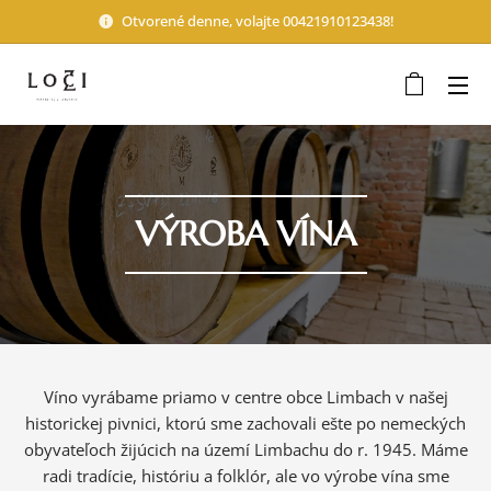
Otvorené denne, volajte 00421910123438!
VÝROBA VÍNA
Víno vyrábame priamo v centre obce Limbach v našej
historickej pivnici, ktorú sme zachovali ešte po nemeckých
obyvateľoch žijúcich na území Limbachu do r. 1945. Máme
radi tradície, históriu a folklór, ale vo výrobe vína sme