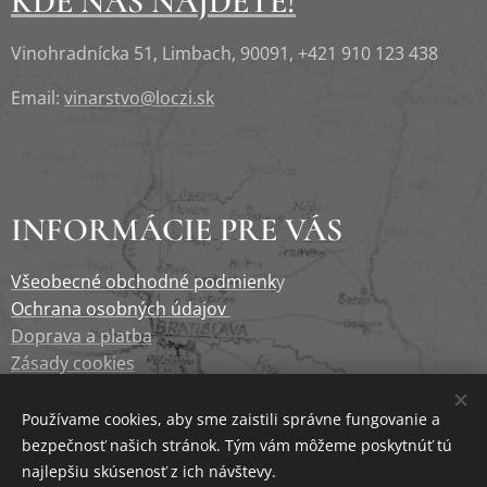
KDE NÁS NAJDETE!
Vinohradnícka 51, Limbach, 90091, +421 910 123 438
Email:
vinarstvo@loczi.sk
INFORMÁCIE PRE VÁS
Všeobecné obchodné podmienk
y
Ochrana osobných údajov
Doprava a platba
Zásady cookies
Newsletter
Používame cookies, aby sme zaistili správne fungovanie a
bezpečnosť našich stránok. Tým vám môžeme poskytnúť tú
najlepšiu skúsenosť z ich návštevy.