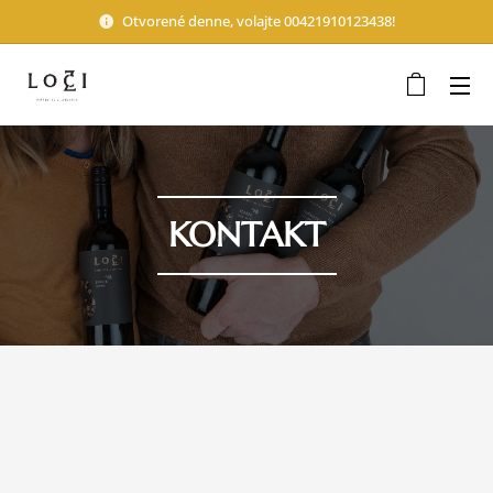
Otvorené denne, volajte 00421910123438!
KONTAKT