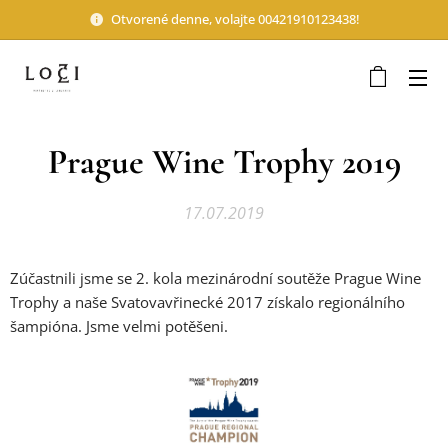
Otvorené denne, volajte 00421910123438!
Prague Wine Trophy 2019
17.07.2019
Zúčastnili jsme se 2. kola mezinárodní soutěže Prague Wine
Trophy a naše Svatovavřinecké 2017 získalo regionálního
šampióna. Jsme velmi potěšeni.