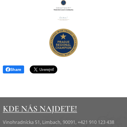
Share
KDE NÁS NAJDETE!
Vinohradnícka 51, Limbach, 90091, +421 910 123 438