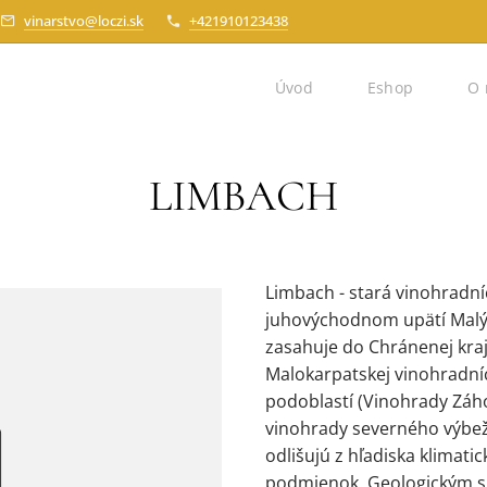
vinarstvo@loczi.sk
+421910123438
Úvod
Eshop
O 
LIMBACH
Limbach - stará vinohradn
juhovýchodnom upätí Malýc
zasahuje do Chránenej kraj
Malokarpatskej vinohradníck
podoblastí (Vinohrady Záh
vinohrady severného výbež
odlišujú z hľadiska klimat
podmienok. Geologickým su