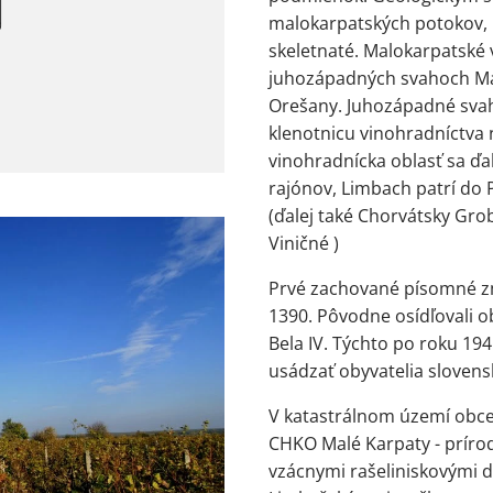
malokarpatských potokov, 
skeletnaté. Malokarpatské 
juhozápadných svahoch Mal
Orešany. Juhozápadné svah
klenotnicu vinohradníctva
vinohradnícka oblasť sa ďa
rajónov, Limbach patrí do
(ďalej také Chorvátsky Grob
Viničné )
Prvé zachované písomné z
1390. Pôvodne osídľovali o
Bela IV. Týchto po roku 19
usádzať obyvatelia slovens
V katastrálnom území obce 
CHKO Malé Karpaty - príro
vzácnymi rašeliniskovými d