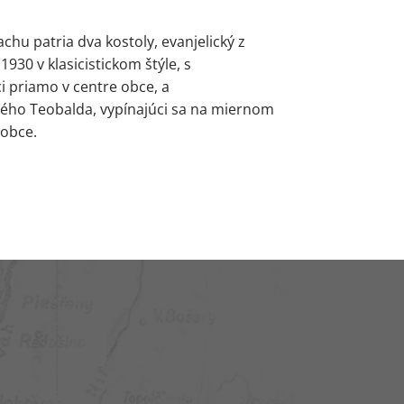
u patria dva kostoly, evanjelický z
930 v klasicistickom štýle, s
 priamo v centre obce, a
tého Teobalda, vypínajúci sa na miernom
 obce.