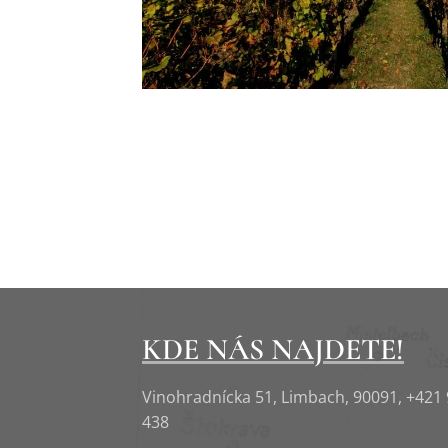
KDE NÁS NAJDETE!
Vinohradnícka 51, Limbach, 90091, +421
438