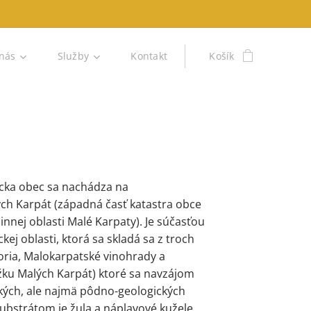
nás
Služby
Kontakt
Košík
ícka obec sa nachádza na
h Karpát (západná časť katastra obce
innej oblasti Malé Karpaty). Je súčasťou
ej oblasti, ktorá sa skladá sa z troch
oria, Malokarpatské vinohrady a
ku Malých Karpát) ktoré sa navzájom
ických, ale najmä pôdno-geologických
bstrátom je žula a náplavové kužele