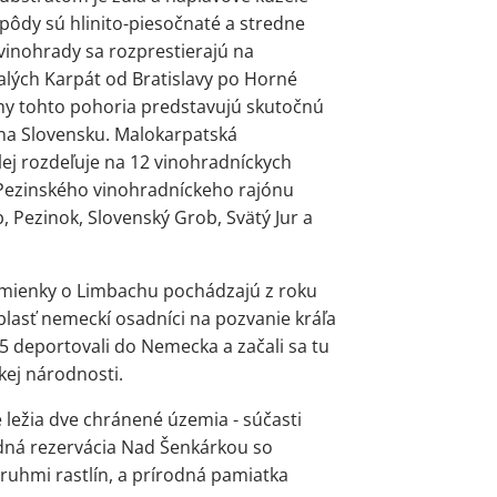
pôdy sú hlinito-piesočnaté a stredne
vinohrady sa rozprestierajú na
ých Karpát od Bratislavy po Horné
y tohto pohoria predstavujú skutočnú
 na Slovensku. Malokarpatská
lej rozdeľuje na 12 vinohradníckych
 Pezinského vinohradníckeho rajónu
, Pezinok, Slovenský Grob, Svätý Jur a
mienky o Limbachu pochádzajú z roku
blasť nemeckí osadníci na pozvanie kráľa
45 deportovali do Nemecka a začali sa tu
kej národnosti.
ležia dve chránené územia - súčasti
dná rezervácia Nad Šenkárkou so
ruhmi rastlín, a prírodná pamiatka