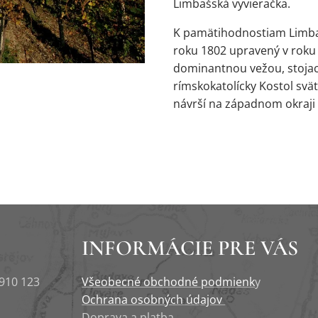
Limbašská vyvieračka.
K pamätihodnostiam Limbach
roku 1802 upravený v roku 1
dominantnou vežou, stojaci
rímskokatolícky Kostol svä
návrší na západnom okraji
INFORMÁCIE PRE VÁS
 910 123
Všeobecné obchodné podmienk
y
Ochrana osobných údajov
Doprava a platba