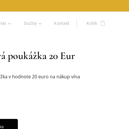
nás
Služby
Kontakt
Košík
á poukážka 20 Eur
žka v hodnote 20 euro na nákup vína
e
ka