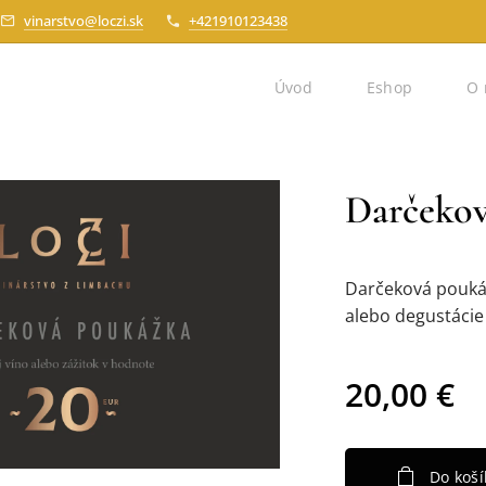
vinarstvo@loczi.sk
+421910123438
Úvod
Eshop
O 
Darčekov
Darčeková pouká
alebo degustáci
20,00
€
Do koší