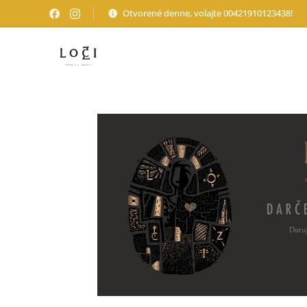
Otvorené denne, volajte 00421910123438!