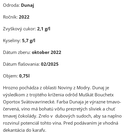
Odroda:
Dunaj
Ročník:
2022
Zvyškový cukor:
2,1 g/l
Kyseliny:
5
,7 g/l
Dátum zberu:
oktober 2022
Dátum flašovania:
02/2025
Objem:
0,75l
Hrozno pochádza z oblasti Noviny z Modry.
Dunaj je
výsledkom z trojitého kríženia odrôd Muškát Bouchetx
Oportox Svätovavrinecké. Farba Dunaja je výrazne tmavo-
červená, víno má bohatú vôňu prezretých sliviek a chuť
tmavej čokolády. Zrelo v dubových sudoch, aby sa naplno
rozvinul potenciál tohto vína. Pred podávaním je vhodná
dekantácia do karafy.