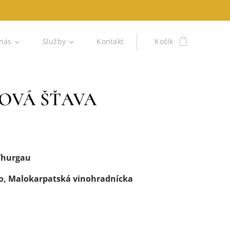
nás
Služby
Kontakt
Košík
OVÁ ŠŤAVA
 Thurgau
o,
Malokarpatská vinohradnícka