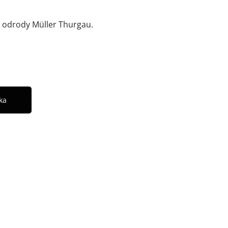
z odrody Müller Thurgau.
ka