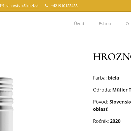
vinarstvo@loczi.sk
+421910123438
Úvod
Eshop
O 
HROZN
Farba:
biela
Odroda:
Müller
Pôvod:
Slovensk
oblasť
Ročník:
2020