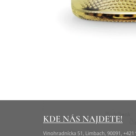
KDE NÁS NAJDETE!
Vinohradnícka 51, Limbach, 90091, +421