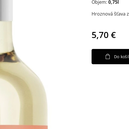
Objem:
0,75l
Hroznová šťava 
5,70
€
Do koší