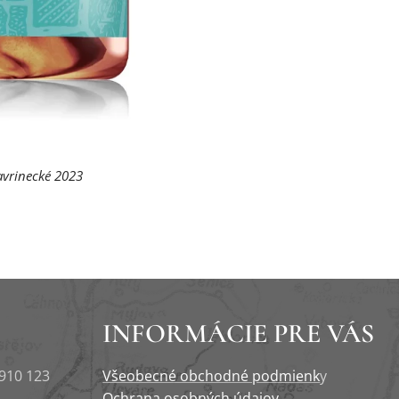
avrinecké 2023
INFORMÁCIE PRE VÁS
 910 123
Všeobecné obchodné podmienk
y
Ochrana osobných údajov