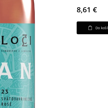
8,61
€
Do koší