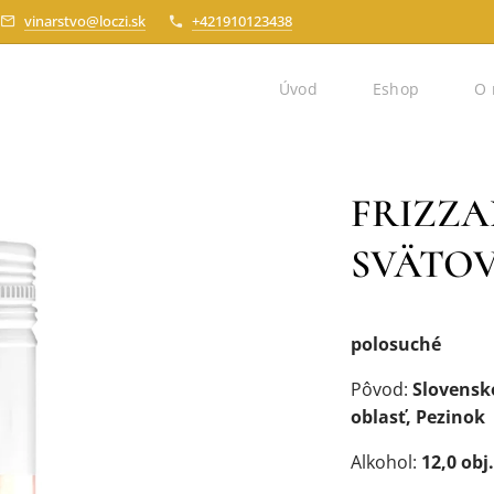
vinarstvo@loczi.sk
+421910123438
Úvod
Eshop
O 
FRIZZA
SVÄTOV
polosuché
Pôvod:
Slovensk
oblasť, Pezinok
Alkohol:
12,0 obj