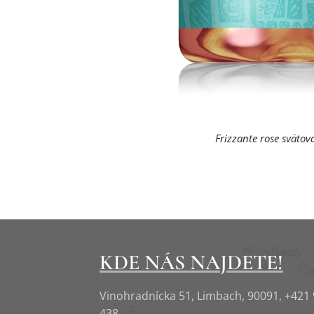
Frizzante rose svätov
KDE NÁS NAJDETE!
Vinohradnícka 51, Limbach, 90091, +421
438