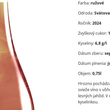
Farba:
ružové
Odroda:
Svätova
Ročník:
2024
Zvyškový cukor:
1
Kyseliny:
6,8
g/l
Dátum zberu:
se
Dátum plnenia:
j
Objem:
0,75l
Hrozno pochádza 
svieže víno s v
lesných jahôd. V
kyselinkou.