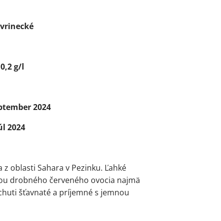
vrinecké
0,2 g/l
ptember 2024
úl 2024
z oblasti Sahara v Pezinku. Ľahké
ôňou drobného červeného ovocia najmä
 chuti šťavnaté a príjemné s jemnou